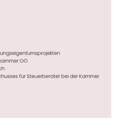
nungseigentumsprojekten
ftskammer OÖ
ch
usses für Steuerberater bei der Kammer