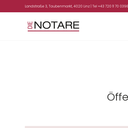
Landstraße 3, Taubenmarkt, 4020 Linz | Tel
+43 720 11 70 039
Öffe